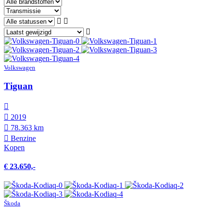
Volkswagen
Tiguan
2019
78.363 km
Benzine
Kopen
€ 23.650,-
Škoda