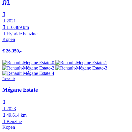
Q3
2021
110.489 km
Hybride benzine
Kopen
€ 26.350,-
Renault
Mégane Estate
2023
49.614 km
Benzine
Kopen