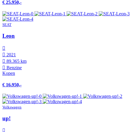
€ 25.950,-
SEAT
Leon
2021
89.365 km
Benzine
Kopen
€ 16.950,-
Volkswagen
up!